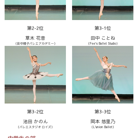
第2-2位
第3-1位
草木 花音
田中 ことね
（田中規子バレエアカデミー）
（Fee's Ballet Studio）
第3-2位
第3-3位
池田 かのん
岡本 悠里乃
（バレエスタジオ ロイズ）
（L'union Ballet）