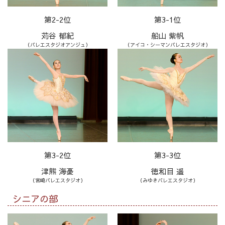
第2-2位
第3-1位
苅谷 郁紀
船山 紫帆
（バレエスタジオアンジュ）
（アイコ・シーマンバレエスタジオ）
第3-2位
第3-3位
津熊 海憂
徳和目 遥
（宮崎バレエスタジオ）
（みゆきバレエスタジオ）
シニアの部