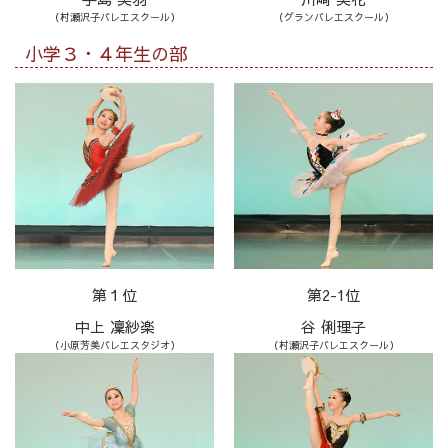
（村瀬沢子バレエスクール）
（グランバレエスクール）
小学３・４年生の部
第１位
第2-1位
中上 凜紗楽
谷 俐理子
（小原芳美バレエスタジオ）
（村瀬沢子バレエスクール）