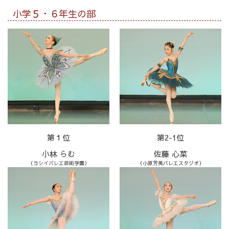
小学５・６年生の部
第１位
第2-1位
小林 らむ
佐藤 心菜
（ヨシイバレエ芸術学園）
（小原芳美バレエスタジオ）