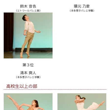
鈴木 音色
隈元 乃愛
（エトワールバレエ館）
（本多恵子バレエ学園）
第３位
湯本 爽人
（本多恵子バレエ学園）
高校生以上の部