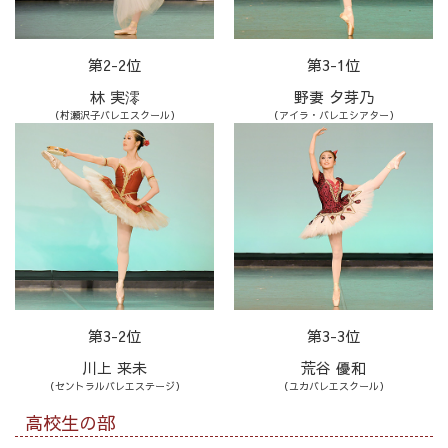
第2-2位
第3-1位
林 実澪
野妻 夕芽乃
（村瀬沢子バレエスクール）
（アイラ・バレエシアター）
第3-2位
第3-3位
川上 来未
荒谷 優和
（セントラルバレエステージ）
（ユカバレエスクール）
高校生の部