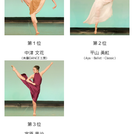
第１位
第２位
中津 文花
平山 美紅
（斉藤DANCE工房）
（Aya・Ballet・Classic）
第３位
宮原 里沙