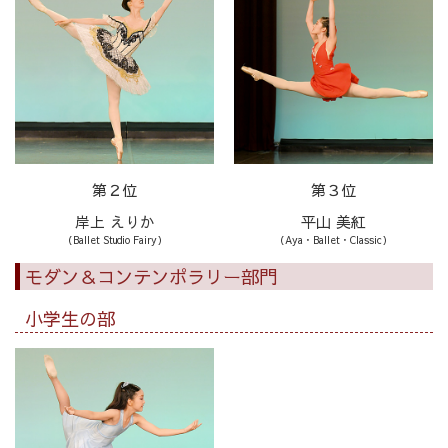
第２位
第３位
岸上 えりか
平山 美紅
（Ballet Studio Fairy）
（Aya・Ballet・Classic）
モダン＆コンテンポラリー部門
小学生の部