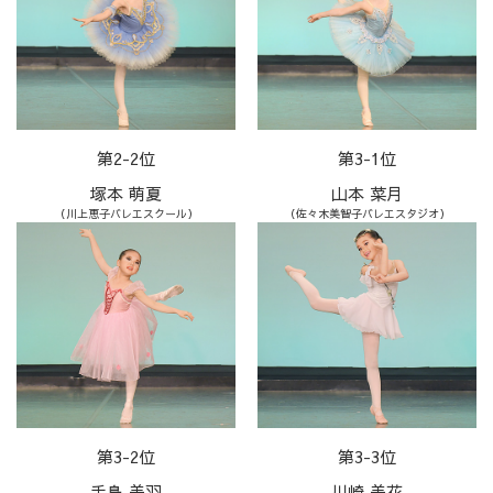
第2-2位
第3-1位
塚本 萌夏
山本 菜月
（川上恵子バレエスクール）
（佐々木美智子バレエスタジオ）
第3-2位
第3-3位
手島 美羽
川崎 美花