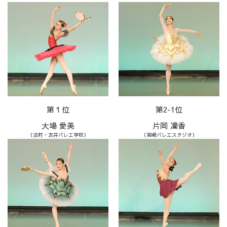
第１位
第2-1位
大場 愛美
片岡 凜香
（法村・友井バレエ学校）
（宮崎バレエスタジオ）