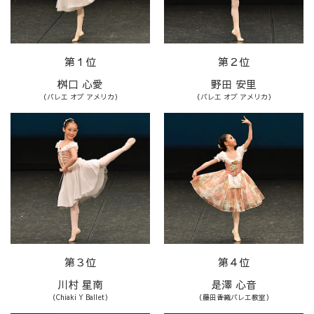
第１位
第２位
桝口 心愛
野田 安里
（バレエ オブ アメリカ）
（バレエ オブ アメリカ）
第３位
第４位
川村 星南
是澤 心音
（Chiaki Y Ballet）
（藤田香織バレエ教室）