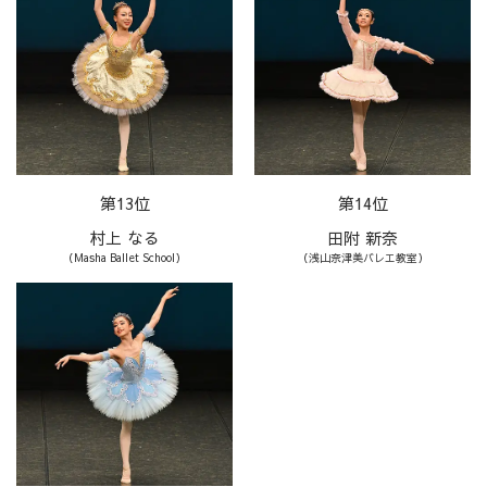
第13位
第14位
村上 なる
田附 新奈
（Masha Ballet School）
（浅山奈津美バレエ教室）