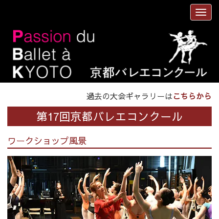
過去の大会ギャラリーは
こちらから
第17回京都バレエコンクール
ワークショップ風景