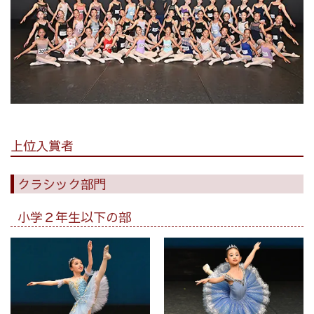
上位入賞者
クラシック部門
小学２年生以下の部