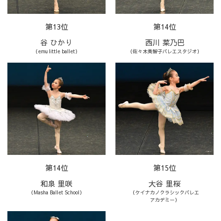
第13位
第14位
谷 ひかり
西川 菜乃巴
（emu little ballet）
（佐々木美智子バレエスタジオ）
第14位
第15位
和泉 里咲
大谷 里桜
（Masha Ballet School）
（ケイナカノクラシックバレエ
アカデミー）