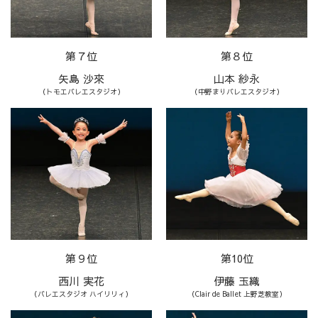
第７位
第８位
矢島 沙來
山本 紗永
（トモエバレエスタジオ）
（中野まりバレエスタジオ）
第９位
第10位
西川 実花
伊藤 玉織
（バレエスタジオ ハイリリィ）
（Clair de Ballet 上野芝教室）