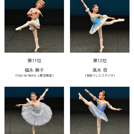
第11位
第12位
福永 葵子
髙木 杏
（Clair de Ballet 上野芝教室）
（有紀バレエスタジオ）