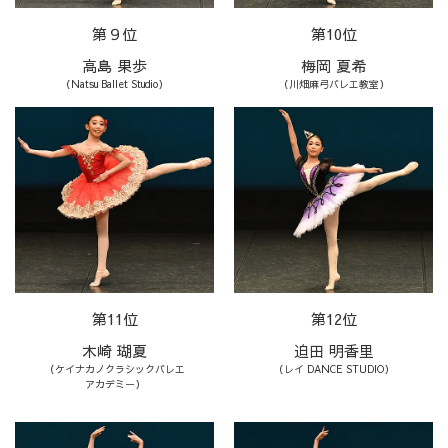
第９位
第10位
高島 果歩
梅岡 夏希
（Natsu Ballet Studio）
（川畑麻弓バレエ教室）
第11位
第12位
木崎 瑚夏
迫田 明香里
（ケイナカノクラシックバレエ
（レイ DANCE STUDIO）
アカデミー）